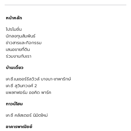
หน้าหลัก
โปรโมชั่น
นักลงทุนสัมพันธ์
ข่าวสารและกิจกรรม
เสนอขายที่ดิน
ร่วมงานกับเรา
บ้านเดี่ยว
เค.ซี.เนเชอร์รัลวิวล์ บางนา-เทพารักษ์
เค.ซี สุวินทวงศ์ 2
แพลทฟอร์ม ออคิด พาร์ค
ทาวน์โฮม
เค.ซี คลัสเตอร์ นิมิตใหม่
อาคารพาณิชย์