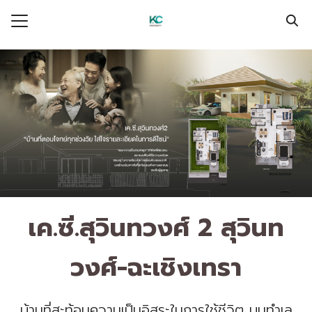
Skip
to
Search
content
for:
การ KC
ั่น
ละกิจกรรม
ุนสัมพันธ์
ยที่ดิน
นกับ เค.ซี.
เค.ซี.สุวินทวงศ์ 2 สุวินท
เรา
วงศ์-ฉะเชิงเทรา
บ้านที่สะท้อนความเป็นอิสระในการใช้ชีวิต บนทำเล