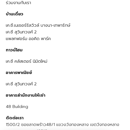
ร่วมงานกับเรา
บ้านเดี่ยว
เค.ซี.เนเชอร์รัลวิวล์ บางนา-เทพารักษ์
เค.ซี สุวินทวงศ์ 2
แพลทฟอร์ม ออคิด พาร์ค
ทาวน์โฮม
เค.ซี คลัสเตอร์ นิมิตใหม่
อาคารพาณิชย์
เค.ซี สุวินทวงศ์ 2
อาคารสำนักงานให้เช่า
48 Building
ติดต่อเรา
1500/2 ซอยลาดพร้าว48/1 แขวงวังทองหลาง เขตวังทองหลาง