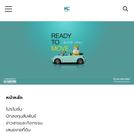
Skip
to
Search
content
for:
การ KC
ั่น
ละกิจกรรม
ุนสัมพันธ์
ยที่ดิน
นกับ เค.ซี.
หน้าหลัก
เรา
โปรโมชั่น
นักลงทุนสัมพันธ์
ข่าวสารและกิจกรรม
เสนอขายที่ดิน