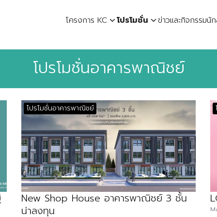
โครงการ KC
โปรโมชั่น
ข่าวและกิจกรรม
นัก
earch
r:
โปรโมชั่นอาคารพาณิชย์
โปรโมชั่นอาคารพาณิชย์
่
New Shop House อาคารพาณิชย์ 3 ชั้น
L
น่าลงทุน
M