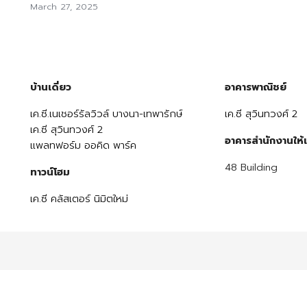
March 27, 2025
บ้านเดี่ยว
อาคารพาณิชย์
เค.ซี.เนเชอร์รัลวิวล์ บางนา-เทพารักษ์
เค.ซี สุวินทวงศ์ 2
เค.ซี สุวินทวงศ์ 2
อาคารสำนักงานให้เ
แพลทฟอร์ม ออคิด พาร์ค
48 Building
ทาวน์โฮม
เค.ซี คลัสเตอร์ นิมิตใหม่